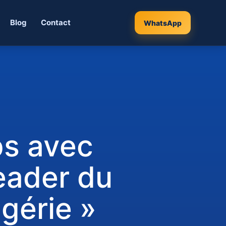
Blog
Contact
WhatsApp
ps avec
eader du
gérie »