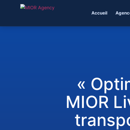
Accueil
Agenc
« Opti
MIOR Li
transp