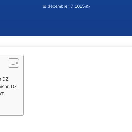
📅 décembre 17, 2025
✍️
n DZ
aison DZ
DZ