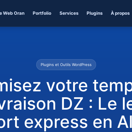
e Web Oran
Portfolio
Services
Plugins
À propos
Plugins et Outils WordPress
misez votre tem
vraison DZ : Le l
ort express en Al