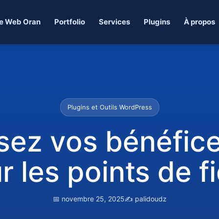
e Web Oran
Portfolio
Services
Plugins
À propos
Plugins et Outils WordPress
ez vos bénéfice
r les points de f
📅 novembre 25, 2025
✍️ palidoudz