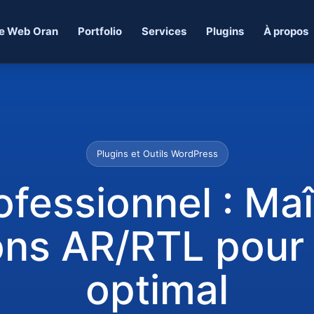
e Web Oran
Portfolio
Services
Plugins
À propos
Plugins et Outils WordPress
fessionnel : Maî
ons AR/RTL pour
optimal