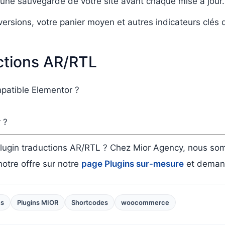
s une sauvegarde de votre site avant chaque mise à jour.
versions, votre panier moyen et autres indicateurs clés
uctions AR/RTL
mpatible Elementor ?
 ?
plugin traductions AR/RTL ? Chez Mior Agency, nous so
tre offre sur notre
page Plugins sur-mesure
et demand
ns
Plugins MIOR
Shortcodes
woocommerce