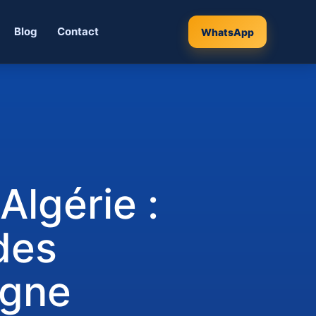
Blog
Contact
WhatsApp
lgérie :
 des
igne