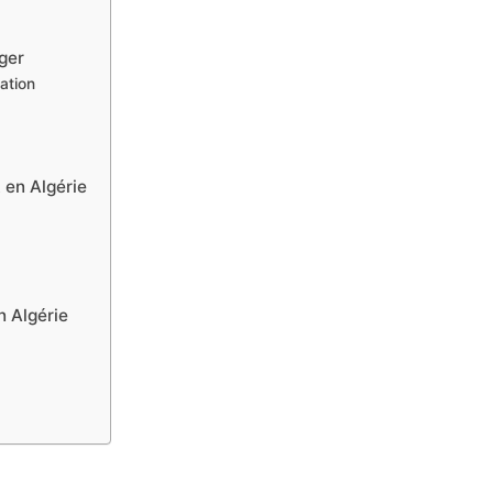
ger
ation
en Algérie
 Algérie