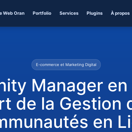
e Web Oran
Portfolio
Services
Plugins
À propos
E-commerce et Marketing Digital
ty Manager en A
rt de la Gestion
munautés en L