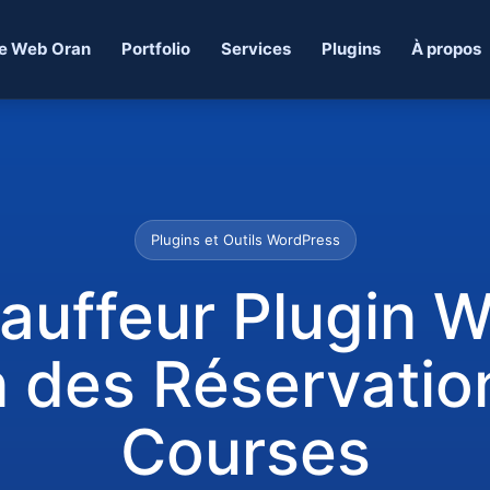
e Web Oran
Portfolio
Services
Plugins
À propos
Plugins et Outils WordPress
auffeur Plugin 
n des Réservatio
Courses