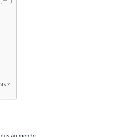
ats ?
onnus au monde.