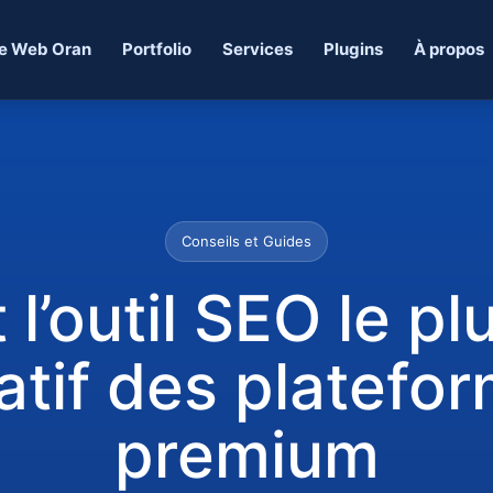
e Web Oran
Portfolio
Services
Plugins
À propos
Conseils et Guides
 l’outil SEO le pl
tif des platefo
premium