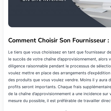
Comment Choisir Son Fournisseur :
Le
tiers
que
vous
choisissez
en
tant
que
fournisseur
d
le
succ
è
s
de
votre
cha
î
ne
d
’
approvisionnement
,
alors
v
diligence
raisonnable
pendant
le
processus
de
s
é
lecti
voulez
mettre
en
place
des
arrangements
d
’
exp
é
dition
des
produits
que
vous
voulez
vendre
.
Moins
il
y
aura
d
profits
seront
importants
.
Chaque
frais
suppl
é
mentair
de la chaîne d’approvisionnement a une incidence sur vo
mesure du possible, il est préférable de travailler dire