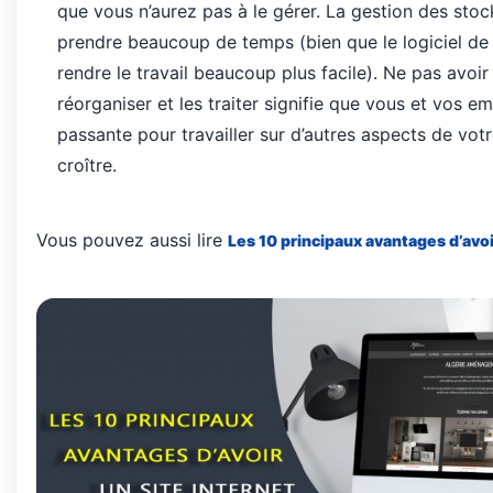
que
vous
n
’
aurez
pas
à
le
g
é
rer
.
La
gestion
des
stoc
prendre
beaucoup
de
temps
(
bien
que
le
logiciel
de
rendre
le
travail
beaucoup
plus
facile
).
Ne
pas
avoir
r
é
organiser
et
les
traiter
signifie
que
vous
et
vos
em
passante
pour
travailler
sur
d
’
autres
aspects
de
vot
croître.
Vous pouvez aussi lire
Les 10 principaux avantages d’avoi