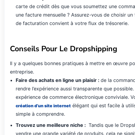
carte de crédit dès que vous soumettez une comm
une facture mensuelle ?
Assurez-vous de choisir un 
de facturation convient à votre flux de trésorerie.
Conseils Pour Le Dropshipping
Il
y
a
quelques
bonnes
pratiques
à
mettre
en
œ
uvre
po
entreprise
.
Faire
des
achats
en
ligne
un
plaisir
:
de
la
comman
rendre
l
’
exp
é
rience
aussi
transparente
que
possible
exp
é
rience
de
commerce
é
lectronique
conviviale
.
V
é
l
é
gant
qui
est
facile
à
util
création
d
’
un
site internet
simple
à
comprendre
.
Trouvez une meilleure niche :
Tandis que le Drops
vendre une grande variété de produits, cela ne sign