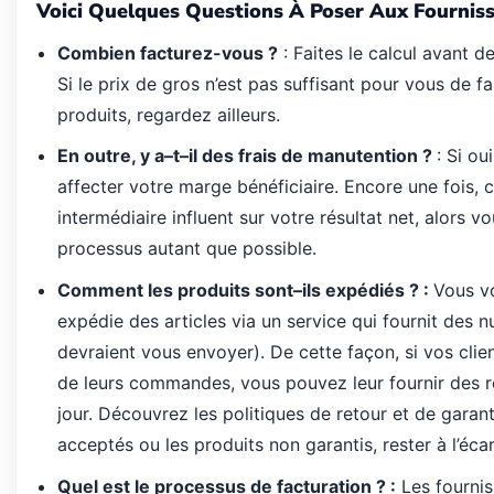
Voici Quelques Questions À Poser Aux Fourniss
Combien facturez-vous ?
: Faites le calcul avant d
Si le prix de gros n’est pas suffisant pour vous de fa
produits, regardez ailleurs.
En
outre
,
y
a
–
t
–
il
des
frais
de
manutention
?
:
Si
oui
affecter
votre
marge
b
é
n
é
ficiaire
.
Encore
une
fois
,
interm
é
diaire
influent
sur
votre
r
é
sultat
net
,
alors
vo
processus
autant
que
possible
.
Comment
les
produits
sont
–
ils
exp
é
di
é
s
? :
Vous
v
exp
é
die
des
articles
via
un
service
qui
fournit
des
n
devraient
vous
envoyer
).
De
cette
fa
ç
on
,
si
vos
clie
de
leurs
commandes
,
vous
pouvez
leur
fournir
des
jour
.
D
é
couvrez
les
politiques
de
retour
et
de
garant
accept
é
s
ou
les
produits
non garantis, rester à l’écar
Quel est le processus de facturation ? :
Les fournis