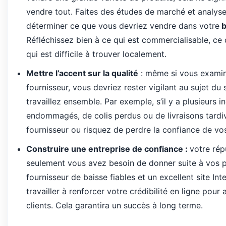
vendre tout.
Faites des études de marché et analys
déterminer ce que vous devriez vendre dans votre
b
Réfléchissez bien à ce qui est commercialisable, ce q
qui est difficile à trouver localement.
Mettre
l
’
accent
sur
la
qualit
é
:
même si
vous
exami
fournisseur
,
vous
devriez
rester
vigilant
au
sujet
du
travaillez
ensemble
.
Par
exemple
,
s
’
il
y
a
plusieurs
i
endommag
é
s
,
de
colis
perdus
ou
de
livraisons
tardi
fournisseur
ou
risquez
de
perdre
la
confiance
de
vo
Construire
une
entreprise
de
confiance
:
votre
r
é
p
seulement
vous
avez
besoin
de
donner
suite
à
vos
fournisseur
de
baisse
fiables
et
un
excellent
site Int
travailler
à
renforcer
votre
cr
é
dibilit
é
en
ligne
pour
clients
.
Cela
garantira
un
succ
è
s
à
long
terme
.