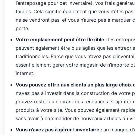
l’entreposage pour cet inventaire), vos frais généra
faibles.
Cela signifie également que vous n’êtes pas
ne se vendront pas, et vous n’aurez pas à marquer c
perte.
Votre
emplacement
peut
ê
tre
flexible
:
les
entrepri
peuvent
é
galement
ê
tre
plus
agiles
que
les
entrepri
traditionnelles
.
Parce
que
vous
n
’
avez
pas
d
’
inventai
essentiellement
g
é
rer
votre
magasin
de
n
’
importe
o
internet
.
Vous
pouvez
offrir
aux
clients
un
plus
large
choix
n
’
avez
pas
à
investir
dans
la
construction
de
votre
p
pouvez
rester
au
courant
des
tendances
et
ajouter
produits
à
votre
site
.
Vous
pouvez
é
galement
rapid
sans
avoir
à
commander
de
nouveaux
articles
ou
vi
Vous
n
’
avez
pas
à
g
é
rer
l
’
inventaire
:
un
manque
d
’