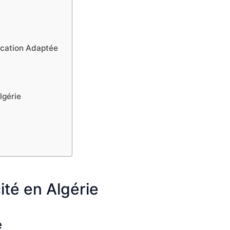
ication Adaptée
lgérie
ité en Algérie
e