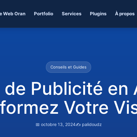
e Web Oran
Portfolio
Services
Plugins
À propos
Conseils et Guides
de Publicité en A
formez Votre Visi
📅 octobre 13, 2024
✍️ palidoudz