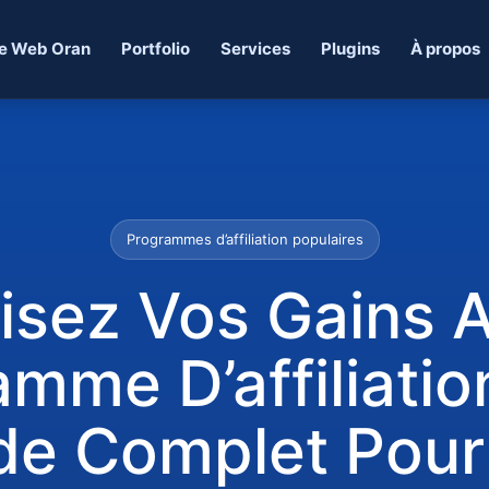
e Web Oran
Portfolio
Services
Plugins
À propos
Programmes d’affiliation populaires
sez Vos Gains 
mme D’affiliatio
de Complet Pour