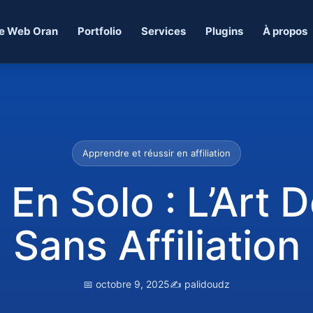
e Web Oran
Portfolio
Services
Plugins
À propos
Apprendre et réussir en affiliation
En Solo : L’Art 
Sans Affiliation
📅 octobre 9, 2025
✍️ palidoudz