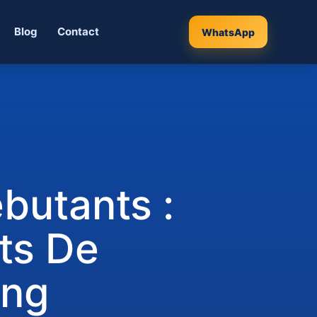
Blog
Contact
WhatsApp
butants :
ts De
ing