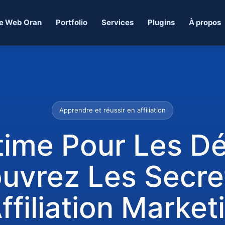
e Web Oran
Portfolio
Services
Plugins
À propos
Apprendre et réussir en affiliation
time Pour Les Dé
uvrez Les Secre
Affiliation Market